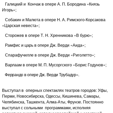
Галицкий и Кончак в опере А. П. Бородина «Князь
Игорь»;
Собакин и Малюта в опере Н. А. Римского-Корсакова
«Царская невеста»;
Сторожев в опере Т. Н. Хренникова «В бурю»;
Рамфис и царь в опере Дж. Верди «Аида»;
Спарафучилле в опере Дж. Верди «Риголетто»;
Варлаам в опере М. П. Мусоргского «Борис Годунов»;
Феррандо в опере Дж. Верди Трубадур».
Выступал в оперных спектаклях театров городов: Уфы,
Перми, Новосибирска, Одессы, Кишинева, Самары,
Челябинска, Ташкента, Алма-Аты, Фрунзе. Постоянно
выступал с сольными программами, исполняя