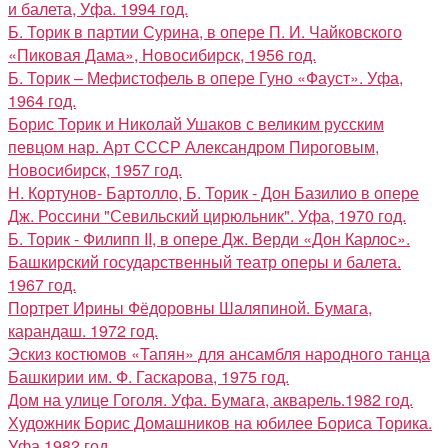
и балета, Уфа. 1994 год.
Б. Торик в партии Сурина, в опере П. И. Чайковского
«Пиковая Дама», Новосибирск, 1956 год.
Б. Торик – Мефистофель в опере Гуно «Фауст». Уфа,
1964 год.
Борис Торик и Николай Ушаков с великим русским
певцом нар. Арт СССР Александром Пироговым,
Новосибирск, 1957 год.
Н. Кортунов- Бартолло, Б. Торик - Дон Базилио в опере
Дж. Россини "Севильский цирюльник". Уфа, 1970 год.
Б. Торик - Филипп II, в опере Дж. Верди «Дон Карлос».
Башкирский государственный театр оперы и балета.
1967 год.
Портрет Ирины Фёдоровны Шаляпиной. Бумага,
карандаш. 1972 год.
Эскиз костюмов «Тапян» для ансамбля народного танца
Башкирии им. Ф. Гаскарова, 1975 год.
Дом на улице Гоголя. Уфа. Бумага, акварель.1982 год.
Художник Борис Домашников на юбилее Бориса Торика.
Уфа 1982 год