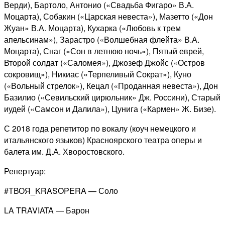
Верди), Бартоло, Антонио («Свадьба Фигаро» В.А.
Моцарта), Собакин («Царская невеста»), Мазетто («Дон
Жуан» В.А. Моцарта), Кухарка («Любовь к трем
апельсинам»), Зарастро («Волшебная флейта» В.А.
Моцарта), Снаг («Сон в летнюю ночь»), Пятый еврей,
Второй солдат («Саломея»), Джозеф Джойс («Остров
сокровищ»), Никиас («Терпеливый Сократ»), Куно
(«Вольный стрелок»), Кецал («Проданная невеста»), Дон
Базилио («Севильский цирюльник» Дж. Россини), Старый
иудей («Самсон и Далила»), Цунига («Кармен» Ж. Бизе).
С 2018 года репетитор по вокалу (коуч немецкого и
итальянского языков) Красноярского театра оперы и
балета им. Д.А. Хворостовского.
Репертуар:
#ТВОЯ_KRASOPERA — Соло
LA TRAVIATA — Барон