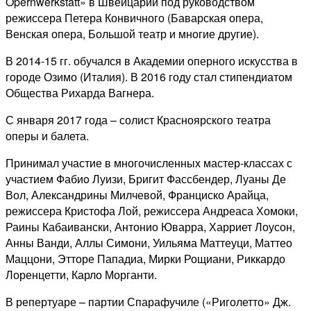
Opernwerkstatt» в Швейцарии под руководством
режиссера Петера Конвичного (Баварская опера,
Венская опера, Большой театр и многие другие).
В 2014-15 гг. обучался в Академии оперного искусства в
городе Озимо (Италия). В 2016 году стал стипендиатом
Общества Рихарда Вагнера.
С января 2017 года – солист Красноярского театра
оперы и балета.
Принимал участие в многочисленных мастер-классах с
участием Фабиo Луизи, Бригит Фассбендер, Луаны Де
Вол, Александрины Милчевой, Франциско Арайца,
режиссера Кристофа Лой, режиссера Андреаса Хомоки,
Раины Кабаивански, Антонио Юварра, Харриет Лоусон,
Анны Ванди, Аллы Симони, Уильяма Маттеуци, Маттео
Маццони, Этторе Пападиа, Мирки Рощиани, Риккардо
Лоренцетти, Карло Морганти.
В репертуаре – партии Спарафучиле («Риголетто» Дж.